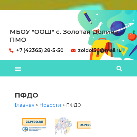
МБОУ "ООШ" с. Золотая Долина
ПМО
+7 (42365) 28-5-50
zoldol56@mail.ru
ПФДО
Главная
Новости
>
>
ПФДО