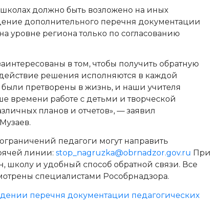
школах должно быть возложено на иных
дение дополнительного перечня документации
на уровне региона только по согласованию
интересованы в том, чтобы получить обратную
в действие решения исполняются в каждой
 были претворены в жизнь, и наши учителя
ше времени работе с детьми и творческой
зличных планов и отчетов», — заявил
Музаев.
ограничений педагоги могут направить
рячей линии:
stop_nagruzka@obrnadzor.gov.ru
При
н, школу и удобный способ обратной связи. Все
мотрены специалистами Рособрнадзора.
ерждении перечня документации педагогических